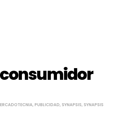
l consumidor
ERCADOTECNIA
,
PUBLICIDAD
,
SYNAPSIS
,
SYNAPSIS