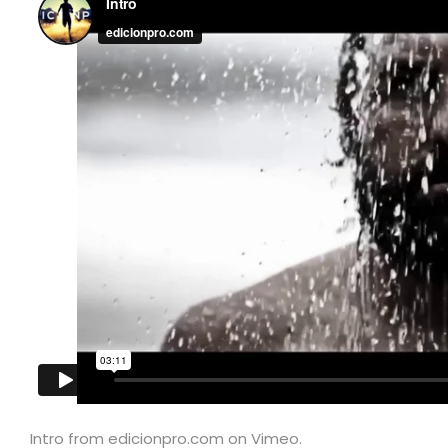
Intro from edicionpro.com on Vimeo.